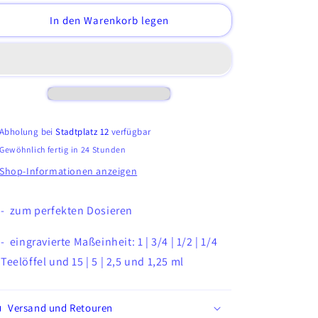
Menge
Menge
In den Warenkorb legen
für
für
Messlöffel-
Messlöffel-
Set
Set
4tlg.
4tlg.
Edelstahl
Edelstahl
Abholung bei
Stadtplatz 12
verfügbar
Gewöhnlich fertig in 24 Stunden
Shop-Informationen anzeigen
- zum perfekten Dosieren
- eingravierte Maßeinheit: 1 | 3/4 | 1/2 | 1/4
Teelöffel und 15 | 5 | 2,5 und 1,25 ml
Versand und Retouren